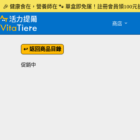
🎉
🐾
健康食在，營養師在
單盒即免運！註冊會員領100元
商店
↩ 返回商品目錄
促銷中