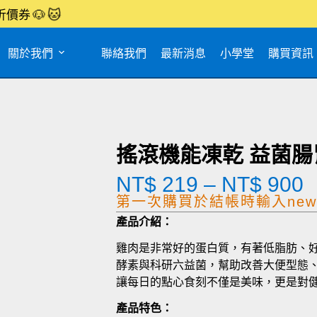
🐶
🐱
折價券
關於我們
聯絡我們
最新消息
小學堂
購買資訊
搖滾機能凍乾 益菌腸
NT$
219
–
NT$
900
第一次購買於結帳時輸入new1
產品介紹：
雞肉是非常好的蛋白質，有著低脂肪、
酵素與科研六益菌，幫助改善大便型態
讓每日的點心食刻不僅是美味，更是對
產品特色：