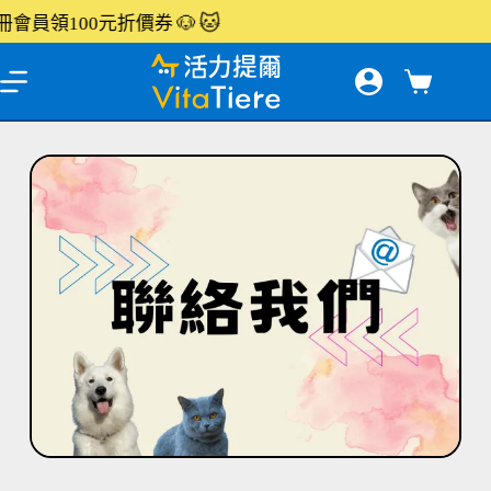
🐶
🐱
員領100元折價券